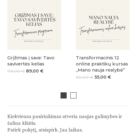
Grįžimas į save: Tavo
Transformacinis 12
savivertės kelias
online praktikų kursas
„Mano nauja realybė”
119,00
€
89,00
€
90,00
€
55,00
€
Kiekvienas pasirinkimas atveria naujas galimybes ir
šalina kliūtis.
Patirk pokytį, atsispirk. Jau laikas.