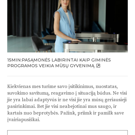
15MIN:PASĄMONĖS LABIRINTAI KAIP GIMINĖS
PROGRAMOS VEIKIA MŪSŲ GYVENIMĄ
Kiekvienas mes turime savo įsitikinimus, nuostatas,
suvokimo savitumą, reagavimo į situaciją būdus. Ne visi
jie yra labai adaptyvūs ir ne visi jie yra mūsų geriausieji
pasirinkimai. Bet jie visi neabejotinai mus saugo, ir
kartais nuo beprotybės. Pažink, priimk ir pamilk save
įvairiapusiškai.