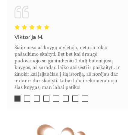
Viktorija M.
Sama
Šiaip nesu aš knygų mylėtoja, neturiu tokio
Skaiči
pašaukimo skaityti. Bet bet kai draugė
išeina
padovanojo su gimtadieniu 1 dalį būtent jūsų
turėti
knygos, aš suradau laiko atsisėsti ir paskaityti. Ir
kartai
žinokit kai įsijaučiau į šią istoriją, aš norėjau dar
kad da
ir dar ir dar skaityti. Labai labai rekomenduoju
kurie 
šias knygas, man labai patiko!
tikriau