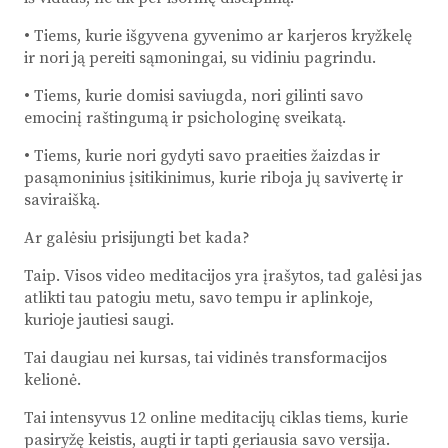
• Tiems, kurie išgyvena gyvenimo ar karjeros kryžkelę
ir nori ją pereiti sąmoningai, su vidiniu pagrindu.
• Tiems, kurie domisi saviugda, nori gilinti savo
emocinį raštingumą ir psichologinę sveikatą.
• Tiems, kurie nori gydyti savo praeities žaizdas ir
pasąmoninius įsitikinimus, kurie riboja jų savivertę ir
saviraišką.
Ar galėsiu prisijungti bet kada?
Taip. Visos video meditacijos yra įrašytos, tad galėsi jas
atlikti tau patogiu metu, savo tempu ir aplinkoje,
kurioje jautiesi saugi.
Tai daugiau nei kursas, tai vidinės transformacijos
kelionė.
Tai intensyvus 12 online meditacijų ciklas tiems, kurie
pasiryžę keistis, augti ir tapti geriausia savo versija.