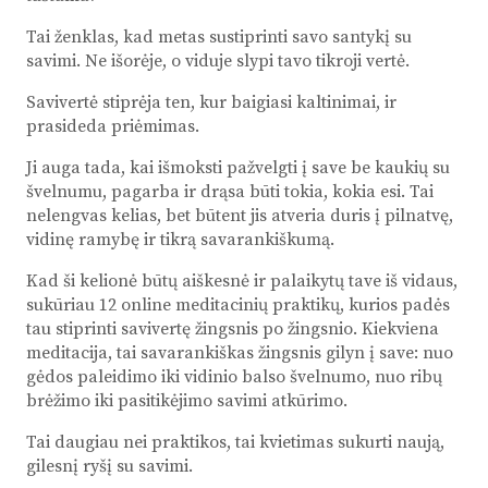
Tai ženklas, kad metas sustiprinti savo santykį su
savimi. Ne išorėje, o viduje slypi tavo tikroji vertė.
Savivertė stiprėja ten, kur baigiasi kaltinimai, ir
prasideda priėmimas.
Ji auga tada, kai išmoksti pažvelgti į save be kaukių su
švelnumu, pagarba ir drąsa būti tokia, kokia esi. Tai
nelengvas kelias, bet būtent jis atveria duris į pilnatvę,
vidinę ramybę ir tikrą savarankiškumą.
Kad ši kelionė būtų aiškesnė ir palaikytų tave iš vidaus,
sukūriau 12 online meditacinių praktikų, kurios padės
tau stiprinti savivertę žingsnis po žingsnio. Kiekviena
meditacija, tai savarankiškas žingsnis gilyn į save: nuo
gėdos paleidimo iki vidinio balso švelnumo, nuo ribų
brėžimo iki pasitikėjimo savimi atkūrimo.
Tai daugiau nei praktikos, tai kvietimas sukurti naują,
gilesnį ryšį su savimi.