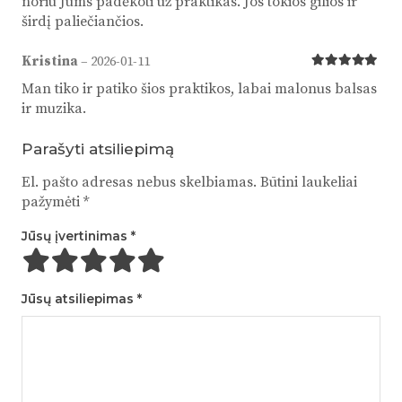
noriu Jums padėkoti už praktikas. Jos tokios gilios ir
širdį paliečiančios.
Kristina
–
2026-01-11
Įvertinimas:
Man tiko ir patiko šios praktikos, labai malonus balsas
ir muzika.
Parašyti atsiliepimą
El. pašto adresas nebus skelbiamas.
Būtini laukeliai
pažymėti
*
Jūsų įvertinimas
*
Jūsų atsiliepimas
*