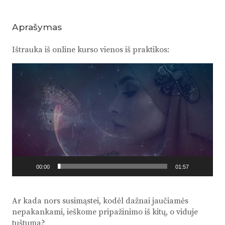
nauja
realybė"
Aprašymas
Ištrauka iš online kurso vienos iš praktikos:
Video
grotuvas
00:00
01:57
Ar kada nors susimąstei, kodėl dažnai jaučiamės
nepakankami, ieškome pripažinimo iš kitų, o viduje
tuštuma?