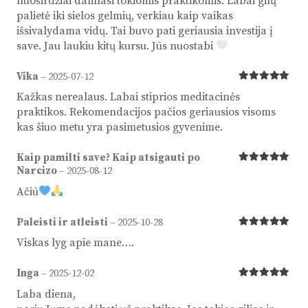
nuoširdžiai dalinasi tokiomis praktikomis. Labai gilų
palietė iki sielos gelmių, verkiau kaip vaikas
išsivalydama vidų. Tai buvo pati geriausia investija į
save. Jau laukiu kitų kursu. Jūs nuostabi
Vika
–
2025-07-12
Įvertinimas:
Kažkas nerealaus. Labai stiprios meditacinės
praktikos. Rekomendacijos pačios geriausios visoms
kas šiuo metu yra pasimetusios gyvenime.
Kaip pamilti save? Kaip atsigauti po
Įvertinimas:
Narcizo
–
2025-08-12
Ačiū
Paleisti ir atleisti
–
2025-10-28
Įvertinimas:
Viskas lyg apie mane….
Inga
–
2025-12-02
Įvertinimas:
Laba diena,