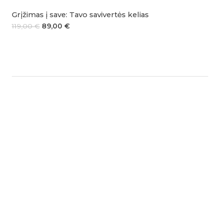
Grįžimas į save: Tavo savivertės kelias
119,00
€
89,00
€