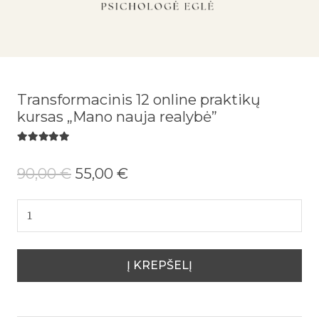
Transformacinis 12 online praktikų
kursas „Mano nauja realybė”
Įvertinimas:
5.00
iš 5
90,00
€
55,00
€
produkto
kiekis:
Transformacinis
12
Į KREPŠELĮ
online
praktikų
kursas
"Mano