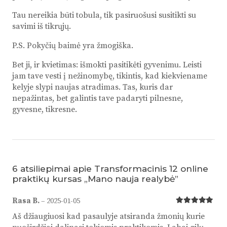
Tau nereikia būti tobula, tik pasiruošusi susitikti su
savimi iš tikrųjų.
P.S. Pokyčių baimė yra žmogiška.
Bet ji, ir kvietimas: išmokti pasitikėti gyvenimu. Leisti
jam tave vesti į nežinomybę, tikintis, kad kiekviename
kelyje slypi naujas atradimas. Tas, kuris dar
nepažintas, bet galintis tave padaryti pilnesne,
gyvesne, tikresne.
6 atsiliepimai apie
Transformacinis 12 online
praktikų kursas „Mano nauja realybė”
Rasa B.
–
2025-01-05
Įvertinimas:
Aš džiaugiuosi kad pasaulyje atsiranda žmonių kurie