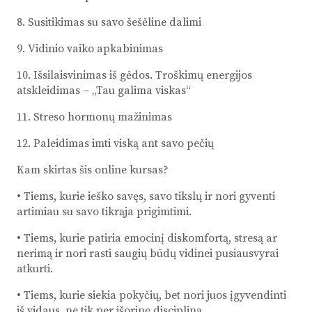
8. Susitikimas su savo šešėline dalimi
9. Vidinio vaiko apkabinimas
10. Išsilaisvinimas iš gėdos. Troškimų energijos
atskleidimas – „Tau galima viskas“
11. Streso hormonų mažinimas
12. Paleidimas imti viską ant savo pečių
Kam skirtas šis online kursas?
• Tiems, kurie ieško savęs, savo tikslų ir nori gyventi
artimiau su savo tikrąja prigimtimi.
• Tiems, kurie patiria emocinį diskomfortą, stresą ar
nerimą ir nori rasti saugių būdų vidinei pusiausvyrai
atkurti.
• Tiems, kurie siekia pokyčių, bet nori juos įgyvendinti
iš vidaus, ne tik per išorinę discipliną.