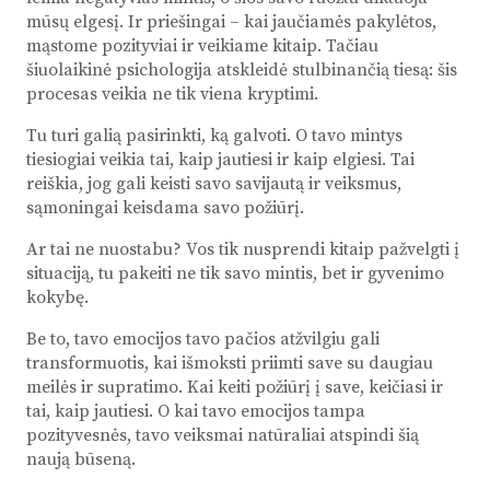
mūsų elgesį. Ir priešingai – kai jaučiamės pakylėtos,
mąstome pozityviai ir veikiame kitaip. Tačiau
šiuolaikinė psichologija atskleidė stulbinančią tiesą: šis
procesas veikia ne tik viena kryptimi.
Tu turi galią pasirinkti, ką galvoti. O tavo mintys
tiesiogiai veikia tai, kaip jautiesi ir kaip elgiesi. Tai
reiškia, jog gali keisti savo savijautą ir veiksmus,
sąmoningai keisdama savo požiūrį.
Ar tai ne nuostabu? Vos tik nusprendi kitaip pažvelgti į
situaciją, tu pakeiti ne tik savo mintis, bet ir gyvenimo
kokybę.
Be to, tavo emocijos tavo pačios atžvilgiu gali
transformuotis, kai išmoksti priimti save su daugiau
meilės ir supratimo. Kai keiti požiūrį į save, keičiasi ir
tai, kaip jautiesi. O kai tavo emocijos tampa
pozityvesnės, tavo veiksmai natūraliai atspindi šią
naują būseną.