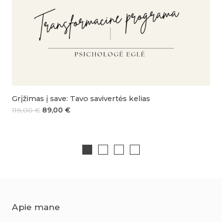
Grįžimas į save: Tavo savivertės kelias
119,00
€
89,00
€
Apie mane