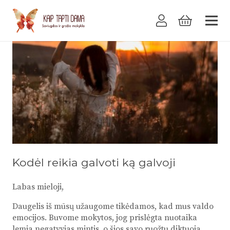
Kodėl reikia galvoti ką galvoji
Labas mieloji,
Daugelis iš mūsų užaugome tikėdamos, kad mus valdo
emocijos. Buvome mokytos, jog prislėgta nuotaika
lemia negatyvias mintis, o šios savo ruožtu diktuoja